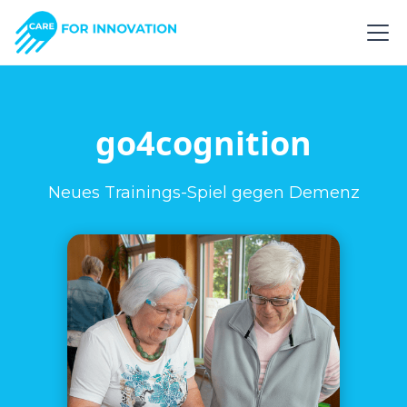
go4cognition
Neues Trainings-Spiel gegen Demenz