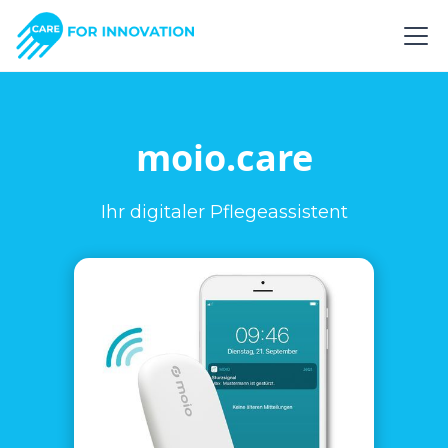
moio.care
Ihr digitaler Pflegeassistent