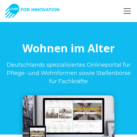
Wohnen im Alter
Deutschlands spezialisiertes Onlineportal für
Pflege- und Wohnformen sowie Stellenbörse
für Fachkräfte