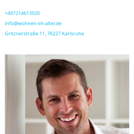
+497214613920
info@wohnen-im-alter.de
Gritznerstraße 11, 76227 Karlsruhe