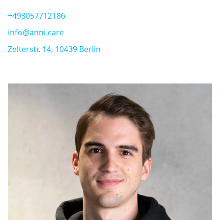
+493057712186
info@anni.care
Zelterstr. 14, 10439 Berlin