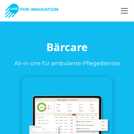
Bärcare
All-in-one für ambulante Pflegedienste