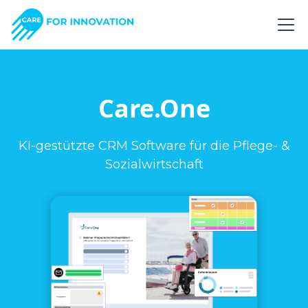
Care.One
KI-gestützte CRM Software für die Pflege- &
Sozialwirtschaft